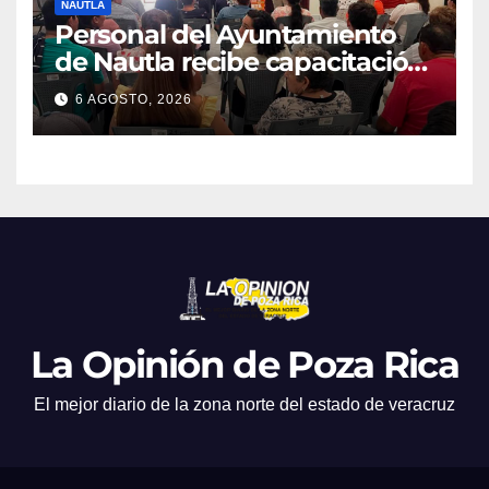
NAUTLA
Personal del Ayuntamiento
de Nautla recibe capacitación
en atención a emergencias
6 AGOSTO, 2026
La Opinión de Poza Rica
El mejor diario de la zona norte del estado de veracruz