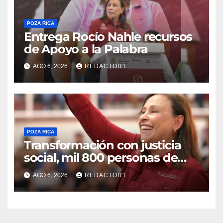
POZA RICA
Entrega Rocío Nahle recursos
de Apoyo a la Palabra
AGO 6, 2026
REDACTOR1
POZA RICA
Transformación con justicia
social, mil 800 personas de
siete municipios reciben
AGO 6, 2026
REDACTOR1
Apoyo a la Palabra: Rocío
Nahle