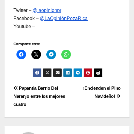
Twitter –
@laopinionpr
Facebook –
@LaOpiniónPozaRica
Youtube –
Comparte esto:
Navegación
Papantla Barrio Del
¡Encienden el Pino
Naranjo entre los mejores
Navideño!
de
cuatro
entradas