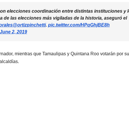
on elecciones coordinación entre distintas instituciones y 
na de las elecciones más vigiladas de la historia, aseguró el
orales
@ortizpinchetti
.
pic.twitter.com/HPqGhjBE8h
June 2, 2019
rnador, mientras que Tamaulipas y Quintana Roo votarán por s
lcaldías.