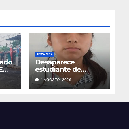
POZA RICA
cado
Desaparece
E
estudiante de
Entabladero
4 AGOSTO, 2026
lias