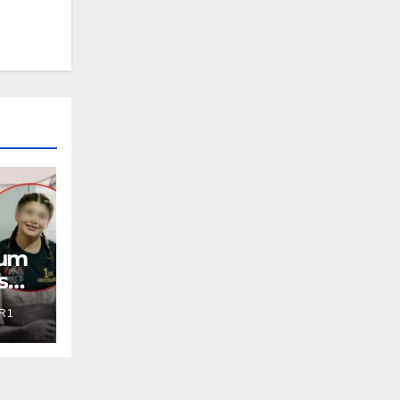
aum
s
R1