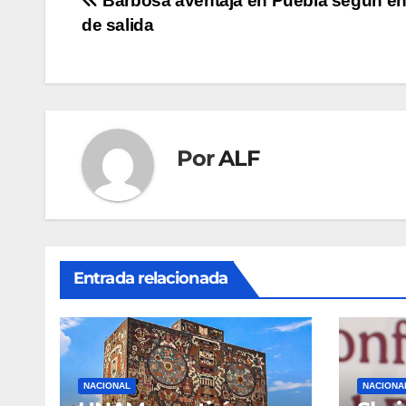
Navegación
Barbosa aventaja en Puebla según e
de salida
de
entradas
Por
ALF
Entrada relacionada
NACIONAL
NACIONA