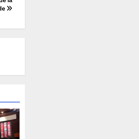
de la
ade