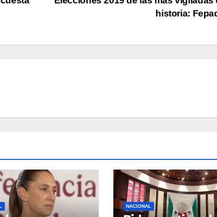
ncuesta
Elecciones 2019 de las más vigiladas 
historia: Fep
L
NACIONAL