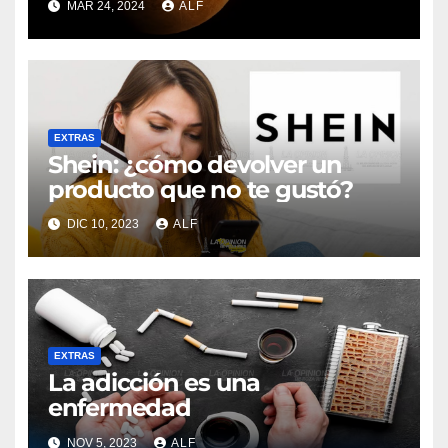
MAR 24, 2024
ALF
EXTRAS
Shein: ¿cómo devolver un
producto que no te gustó?
DIC 10, 2023
ALF
EXTRAS
La adicción es una
enfermedad
NOV 5, 2023
ALF