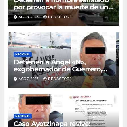
por provocar la muerte de un
adulto mayor
AGO 8, 2026
REDACTOR1
NACIONAL
Detienen a Ángel «N»,
exgobernador de Guerrero,
por el caso Ayotzinapa
AGO 7, 2026
REDACTOR1
NACIONAL
Caso Ayotzinapa revive: