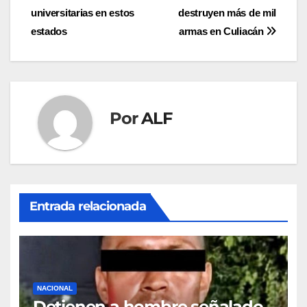
de
universitarias en estos
destruyen más de mil
entradas
estados
armas en Culiacán
Por
ALF
Entrada relacionada
NACIONAL
Detienen a hombre señalado