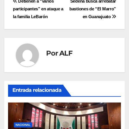
Navegación
Detienen a “varios
Sedena busca arrebatar
participantes” en ataque a
bastiones de “El Marro”
de
la familia LeBarón
en Guanajuato
entradas
Por
ALF
Entrada relacionada
NACIONAL