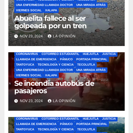
UNA ENFERMEDAD LLAMADA DOCTOR
UNA MIRADA ATRÁS
VIERNES SOCIAL
XALAPA
Abuelita fallece al ser
golpeada por un tren
NOV 23, 2024
LA OPINIÓN
ÁLAMO
BARRA LIBRE
CAZONES
CERRO AZUL
CON-CIENCIA
CORONAVIRUS
COTORREO ESTUDIANTIL
HUEJUTLA
JUSTICIA
LLAMADA DE EMERGENCIA
PÁNUCO
PORTADA PRINCIPAL
TANTOYUCA
TECNOLOGÍA Y CIENCIA
TECOLUTLA
UNA ENFERMEDAD LLAMADA DOCTOR
UNA MIRADA ATRÁS
VIERNES SOCIAL
XALAPA
Se incendia autobús de
pasajeros
NOV 23, 2024
LA OPINIÓN
ÁLAMO
BARRA LIBRE
CAZONES
CERRO AZUL
CON-CIENCIA
CORONAVIRUS
COTORREO ESTUDIANTIL
HUEJUTLA
JUSTICIA
LLAMADA DE EMERGENCIA
PÁNUCO
PORTADA PRINCIPAL
TANTOYUCA
TECNOLOGÍA Y CIENCIA
TECOLUTLA