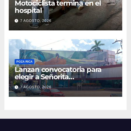
Motociclista termina en el
hospital
7 AGOSTO, 2026
POZA RICA
Lanzan convocatoria para
elegir a Señorita
Independencia, Patria y
7 AGOSTO, 2026
Libertad 2026