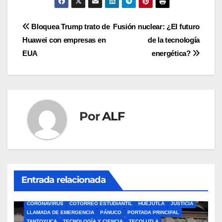
Navegación
Bloquea Trump trato de
Fusión nuclear: ¿El futuro
Huawei con empresas en
de la tecnología
de
EUA
energética?
entradas
Por
ALF
Entrada relacionada
ÁLAMO
BARRA LIBRE
CAZONES
CERRO AZUL
CON-CIENCIA
CORONAVIRUS
COTORREO ESTUDIANTIL
HUEJUTLA
JUSTICIA
LLAMADA DE EMERGENCIA
PÁNUCO
PORTADA PRINCIPAL
TANTOYUCA
TECNOLOGÍA Y CIENCIA
TECOLUTLA