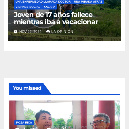
UNA ENFERMEDAD LLAMADA DOCTOR
UNA MIRADA ATRÁS
VIERNES SOCIAL
XALAPA
Joven de 17 años fallece
mientras iba a vacacionar
NOV 22, 2024
LA OPINIÓN
You missed
POZA RICA