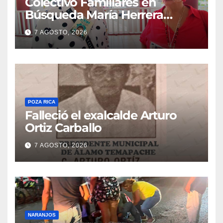
Colectivo Familiares en
Búsqueda María Herrera
convoca a marcha
7 AGOSTO, 2026
POZA RICA
Falleció el exalcalde Arturo
Ortiz Carballo
7 AGOSTO, 2026
NARANJOS