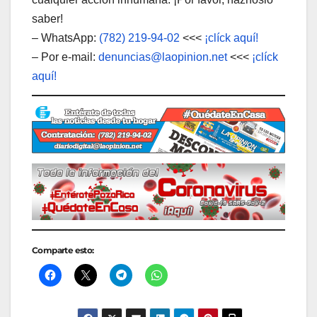
saber!
– WhatsApp:
(782) 219-94-02
<<<
¡clíck aquí!
– Por e-mail:
denuncias@laopinion.net
<<<
¡clíck
aquí!
Comparte esto: