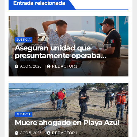
Entrada relacionada
JUSTICIA
Aseguran unidad que
presuntamente operaba
mediante aplicación digital en
AGO 5, 2026
REDACTOR1
operativo de Transporte
Público
JUSTICIA
Muere ahogado en Playa Azul
AGO 5, 2026
REDACTOR1