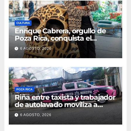
CULTURA
Enrique Cabrera, orgullo de
Poza Rica, conquista el
mundo con su arte
6 AGOSTO, 2026
POZA RICA
Riña entre taxista y trabajador
de autolavado moviliza a
policías en Poza Rica
6 AGOSTO, 2026