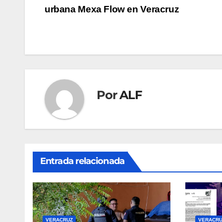
urbana Mexa Flow en Veracruz
de
entradas
Por
ALF
Entrada relacionada
VERACRUZ
VERACRU