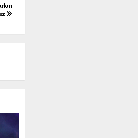
arlon
ez