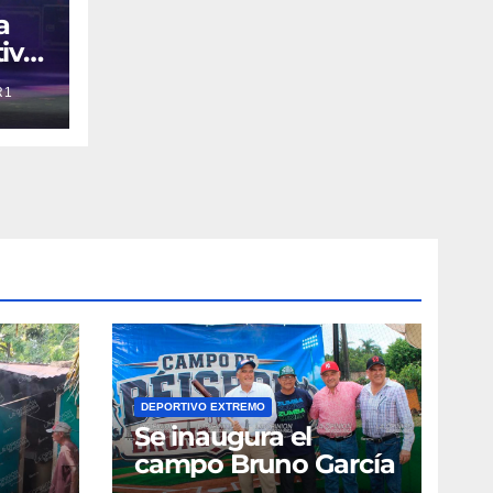
a
ivo
R1
Tour
DEPORTIVO EXTREMO
Se inaugura el
campo Bruno García