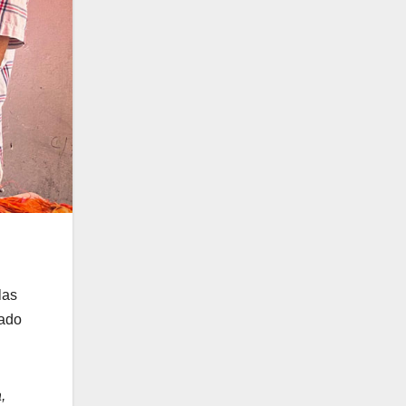
las
gado
,