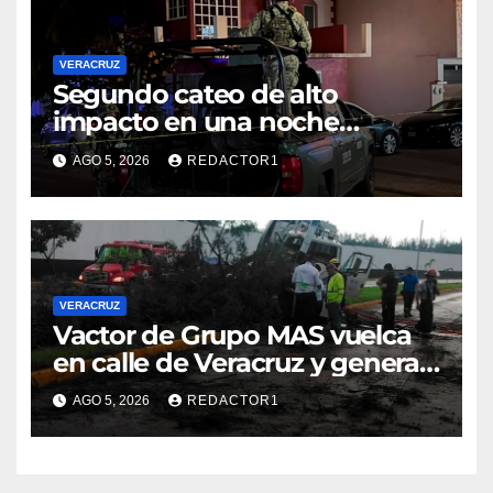
VERACRUZ
Segundo cateo de alto
impacto en una noche
moviliza a fuerzas federales y
AGO 5, 2026
REDACTOR1
estatales en Veracruz
VERACRUZ
Vactor de Grupo MAS vuelca
en calle de Veracruz y genera
caos vial
AGO 5, 2026
REDACTOR1