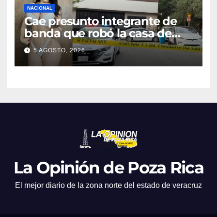
NACIONAL
Cae presunto integrante de
banda que robó la casa de
Karely Ruiz
5 AGOSTO, 2026
La Opinión de Poza Rica
El mejor diario de la zona norte del estado de veracruz