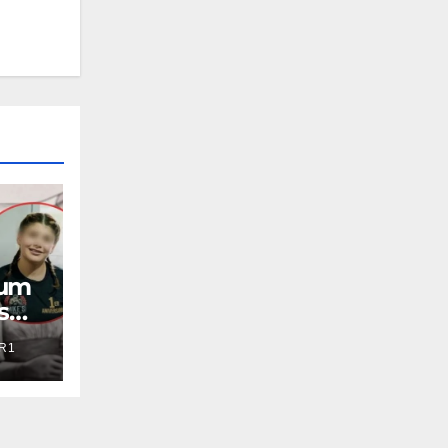
aum
s
R1