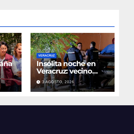
VERACRUZ
paña
Insólita noche en
Veracruz: vecino
denuncia intento de
3 AGOSTO, 2026
cateo tras viralizar
video captado por
cámaras de
seguridad