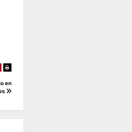
io en
os