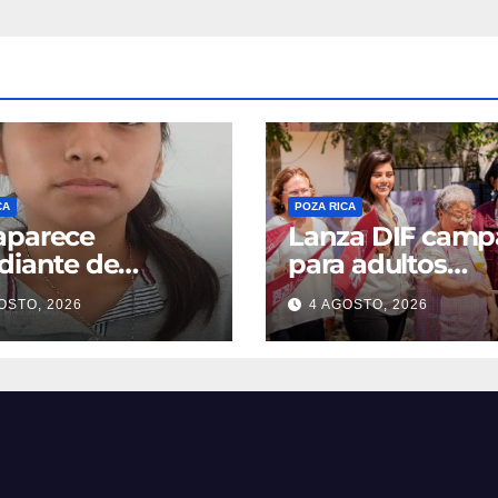
CA
POZA RICA
aparece
Lanza DIF cam
diante de
para adultos
bladero
mayores
OSTO, 2026
4 AGOSTO, 2026