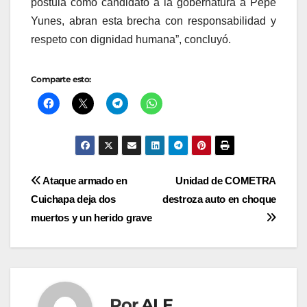
postula como candidato a la gobernatura a Pepe
Yunes, abran esta brecha con responsabilidad y
respeto con dignidad humana”, concluyó.
Comparte esto:
Navegación
Ataque armado en
Unidad de COMETRA
Cuichapa deja dos
destroza auto en choque
de
muertos y un herido grave
entradas
Por
ALF