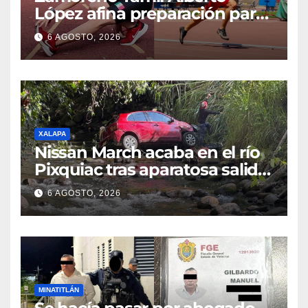
López afina preparación para
participar en el Mundial
6 AGOSTO, 2026
Máster de Atletismo en Corea
del Sur
XALAPA
Nissan March acaba en el río
Pixquiac tras aparatosa salida
de camino en la carretera
6 AGOSTO, 2026
Briones
MINATITLÁN