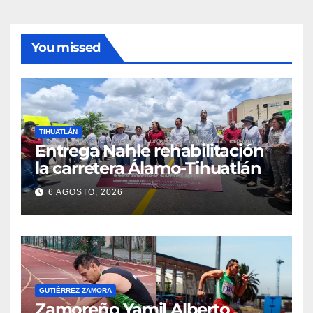
You missed
TIHUATLÁN
Entrega Nahle rehabilitación
la carretera Álamo-Tihuatlán
6 AGOSTO, 2026
GUTIÉRREZ ZAMORA
Zamoreño Yamil Alberto