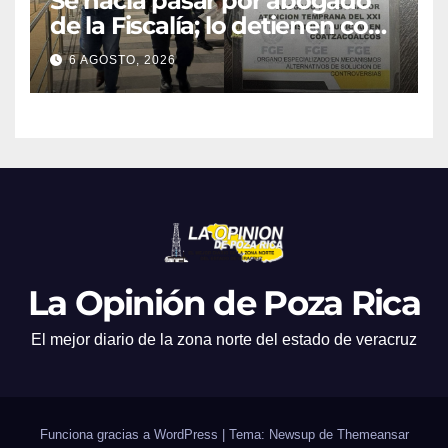
Se hacía pasar por abogado
de la Fiscalía; lo detienen con
camioneta robada en
6 AGOSTO, 2026
Minatitlán
La Opinión de Poza Rica
El mejor diario de la zona norte del estado de veracruz
Funciona gracias a WordPress
|
Tema: Newsup de
Themeansar