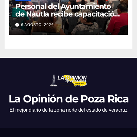
Personal del Ayuntamiento
de Nautla recibe capacitación
en atención a emergencias
6 AGOSTO, 2026
La Opinión de Poza Rica
El mejor diario de la zona norte del estado de veracruz