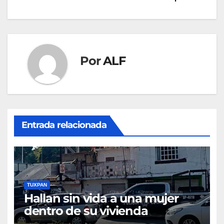
entradas
Por
ALF
Entrada relacionada
TUXPAN
Hallan sin vida a una mujer
dentro de su vivienda