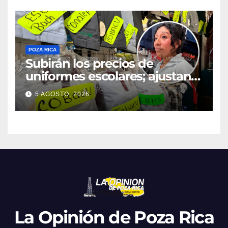
POZA RICA
Subirán los precios de
uniformes escolares; ajustan
promociones
5 AGOSTO, 2026
La Opinión de Poza Rica