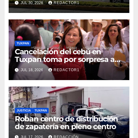
JUL 30, 2026
REDACTOR1
TUXPAN
Cancelación del cebú en
Tuxpan toma por sorpresa a
Nahle
JUL 18, 2026
REDACTOR1
JUSTICIA
TUXPAN
Roban centro de distribución
de zapatería en pleno centro
JUL 17, 2026
REDACCIÓN