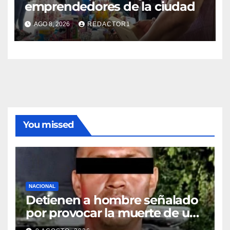
emprendedores de la ciudad
AGO 8, 2026
REDACTOR1
You missed
NACIONAL
Detienen a hombre señalado
por provocar la muerte de un
adulto mayor