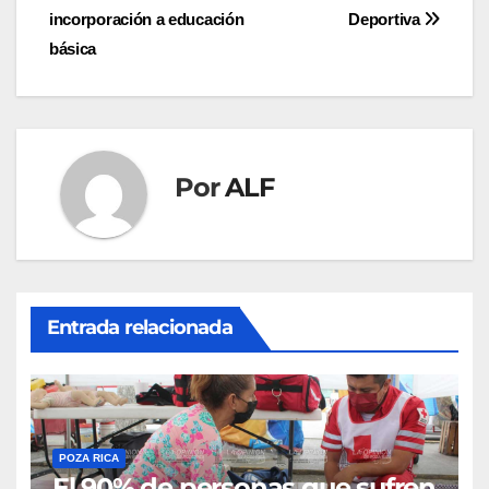
incorporación a educación
Deportiva
de
básica
entradas
Por
ALF
Entrada relacionada
POZA RICA
El 90% de personas que sufren