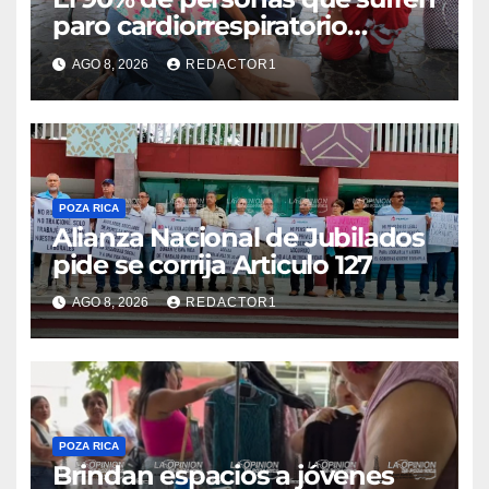
paro cardiorrespiratorio
mueren
AGO 8, 2026
REDACTOR1
POZA RICA
Alianza Nacional de Jubilados
pide se corrija Articulo 127
AGO 8, 2026
REDACTOR1
POZA RICA
Brindan espacios a jóvenes