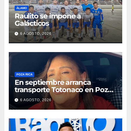
ÁLAMO
Raulito se impone a
Galácticos
6 AGOSTO, 2026
POZA RICA
En septiembre arranca
transporte Totonaco en Poza
Rica
6 AGOSTO, 2026