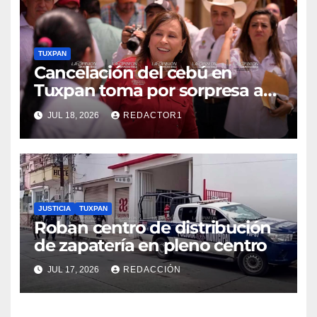
TUXPAN
Cancelación del cebú en
Tuxpan toma por sorpresa a
Nahle
JUL 18, 2026
REDACTOR1
JUSTICIA
TUXPAN
Roban centro de distribución
de zapatería en pleno centro
JUL 17, 2026
REDACCIÓN