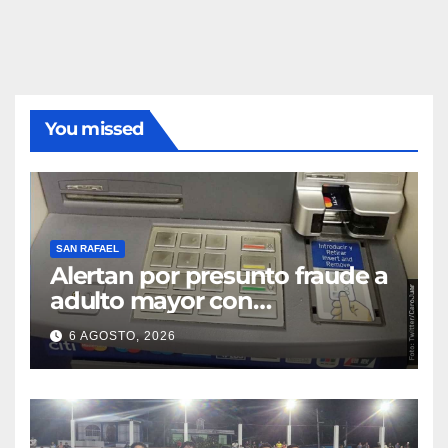
You missed
SAN RAFAEL
Alertan por presunto fraude a
adulto mayor con
discapacidad visual en cajero
6 AGOSTO, 2026
bancario