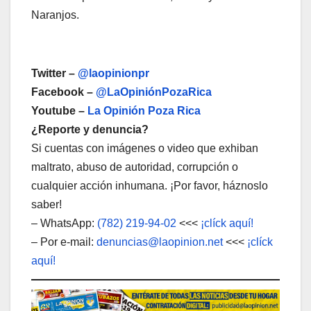
Naranjos.
Twitter –
@laopinionpr
Facebook –
@LaOpiniónPozaRica
Youtube –
La Opinión Poza Rica
¿Reporte y denuncia?
Si cuentas con imágenes o video que exhiban
maltrato, abuso de autoridad, corrupción o
cualquier acción inhumana. ¡Por favor, háznoslo
saber!
– WhatsApp:
(782) 219-94-02
<<<
¡clíck aquí!
– Por e-mail:
denuncias@laopinion.net
<<<
¡clíck
aquí!