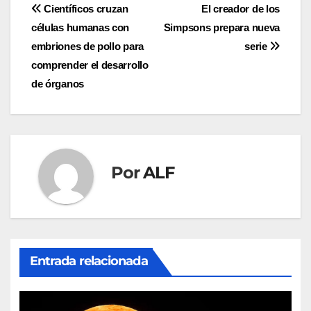
Navegación
Científicos cruzan
El creador de los
células humanas con
Simpsons prepara nueva
de
embriones de pollo para
serie
entradas
comprender el desarrollo
de órganos
Por
ALF
Entrada relacionada