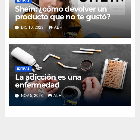
EXTRAS
Shein: ¿cómo devolver un
producto que no te gustó?
DIC 10, 2023
ALF
EXTRAS
La adicción es una
enfermedad
NOV 5, 2023
ALF