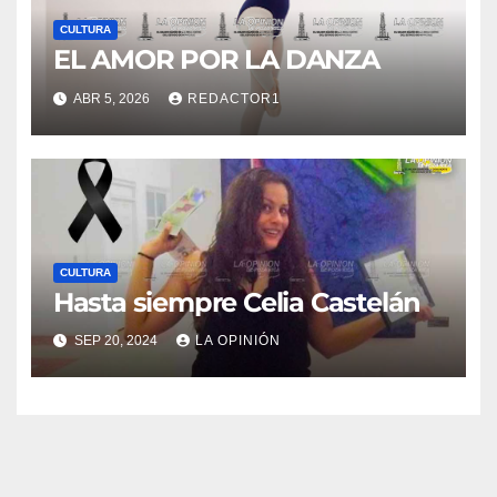
CULTURA
EL AMOR POR LA DANZA
ABR 5, 2026
REDACTOR1
CULTURA
Hasta siempre Celia Castelán
SEP 20, 2024
LA OPINIÓN