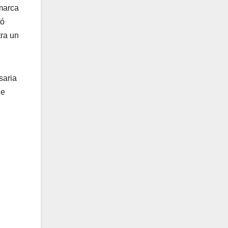
 marca
tó
tra un
saria
de