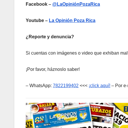
Facebook –
@LaOpiniónPozaRica
Youtube –
La Opinión Poza Rica
¿Reporte y denuncia?
Si cuentas con imágenes o video que exhiban malt
¡Por favor, háznoslo saber!
– WhatsApp:
7822199402
<<<
¡click aquí!
– Por e-