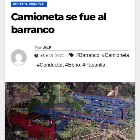
PORTADA PRINCIPAL
Camioneta se fue al
barranco
Por
ALF
#Barranco
,
#Camioneta
ENE 19, 2021
,
#Conductor
,
#Ebrio
,
#Papantla