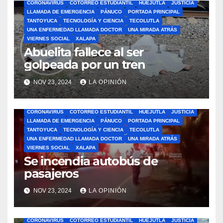
CORONAVIRUS
COTORREO ESTUDIANTIL
HUEJUTLA
JUSTICIA
LLAMADA DE EMERGENCIA
PÁNUCO
PORTADA PRINCIPAL
TANTOYUCA
TECNOLOGÍA Y CIENCIA
TECOLUTLA
UNA ENFERMEDAD LLAMADA DOCTOR
UNA MIRADA ATRÁS
VIERNES SOCIAL
XALAPA
Abuelita fallece al ser
golpeada por un tren
NOV 23, 2024
LA OPINIÓN
ÁLAMO
BARRA LIBRE
CAZONES
CERRO AZUL
CON-CIENCIA
CORONAVIRUS
COTORREO ESTUDIANTIL
HUEJUTLA
JUSTICIA
LLAMADA DE EMERGENCIA
PÁNUCO
PORTADA PRINCIPAL
TANTOYUCA
TECNOLOGÍA Y CIENCIA
TECOLUTLA
UNA ENFERMEDAD LLAMADA DOCTOR
UNA MIRADA ATRÁS
VIERNES SOCIAL
XALAPA
Se incendia autobús de
pasajeros
NOV 23, 2024
LA OPINIÓN
ÁLAMO
BARRA LIBRE
CAZONES
CERRO AZUL
CON-CIENCIA
CORONAVIRUS
COTORREO ESTUDIANTIL
HUEJUTLA
JUSTICIA