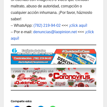
maltrato, abuso de autoridad, corrupción o
cualquier acción inhumana. ¡Por favor, háznoslo
saber!
– WhatsApp:
(782) 219-94-02
<<<
¡clíck aquí!
– Por e-mail:
denuncias@laopinion.net
<<<
¡clíck
aquí!
Comparte esto: