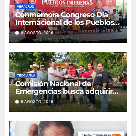
VERACRUZ
Conmemora Congreso Día
Internacional de los Pueblos
Indígenas
9 AGOSTO, 2026
TECOLUTLA
Comisión Nacional de
Emergencias busca adquirir
ambulancia para la
9 AGOSTO, 2026
subdelegación de Hueytepec