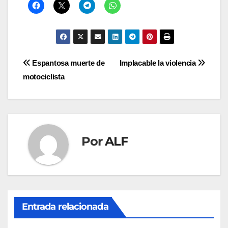
Navegación
Espantosa muerte de
Implacable la violencia
motociclista
de
entradas
Por
ALF
Entrada relacionada
ÁLAMO
BARRA LIBRE
CAZONES
CERRO AZUL
CON-CIENCIA