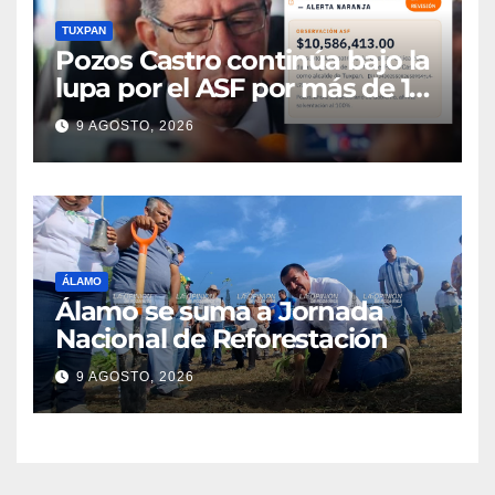
TUXPAN
Pozos Castro continúa bajo la
lupa por el ASF por más de 10
MDP
9 AGOSTO, 2026
ÁLAMO
Álamo se suma a Jornada
Nacional de Reforestación
9 AGOSTO, 2026