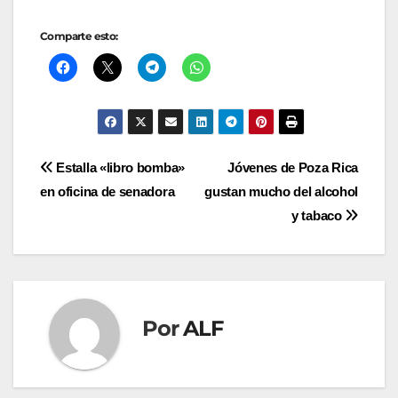
Comparte esto:
Navegación
Estalla «libro bomba»
Jóvenes de Poza Rica
en oficina de senadora
gustan mucho del alcohol
de
y tabaco
entradas
Por
ALF