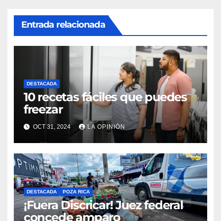
Entrada relacionada
DESTACADA
10 recetas fáciles que puedes
freezar
OCT 31, 2024
LA OPINIÓN
DESTACADA
POZA RICA
¡Fuera Discricar! Juez federal
concede amparo