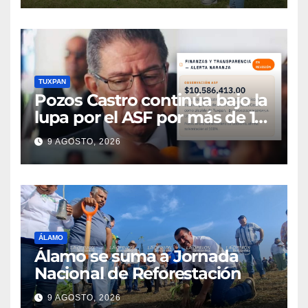
TUXPAN
Pozos Castro continúa bajo la
lupa por el ASF por más de 10
MDP
9 AGOSTO, 2026
ÁLAMO
Álamo se suma a Jornada
Nacional de Reforestación
9 AGOSTO, 2026