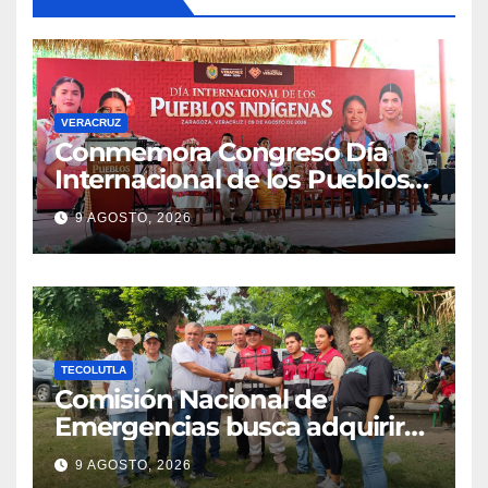
VERACRUZ
Conmemora Congreso Día
Internacional de los Pueblos
Indígenas
9 AGOSTO, 2026
TECOLUTLA
Comisión Nacional de
Emergencias busca adquirir
ambulancia para la
9 AGOSTO, 2026
subdelegación de Hueytepec