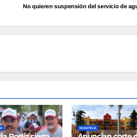
No quieren suspensión del servicio de a
A
HUASTECA
ia Rodiz cierra
Anuncian corte 