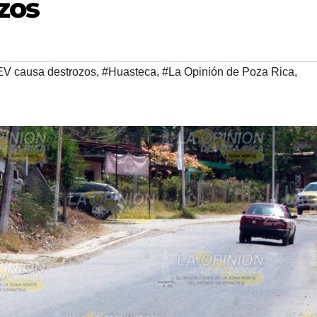
zos
V causa destrozos
,
#Huasteca
,
#La Opinión de Poza Rica
,