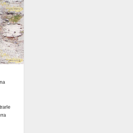
una
rarle
rra