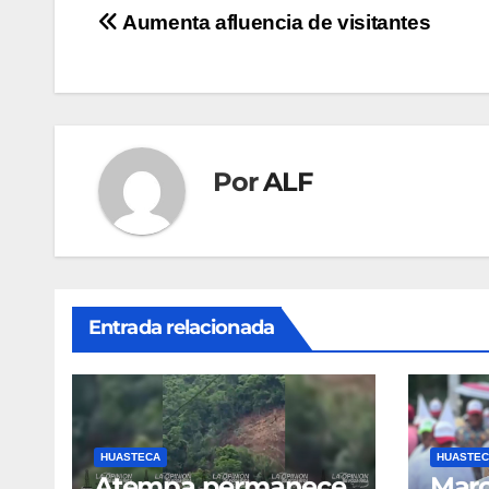
Navegación
Aumenta afluencia de visitantes
de
entradas
Por
ALF
Entrada relacionada
HUASTECA
HUASTEC
Atempa permanece
Marc