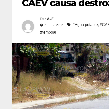
CAEV causa destro
Por
ALF
#Agua potable
,
#CAE
ABR 17, 2022
#tempoal