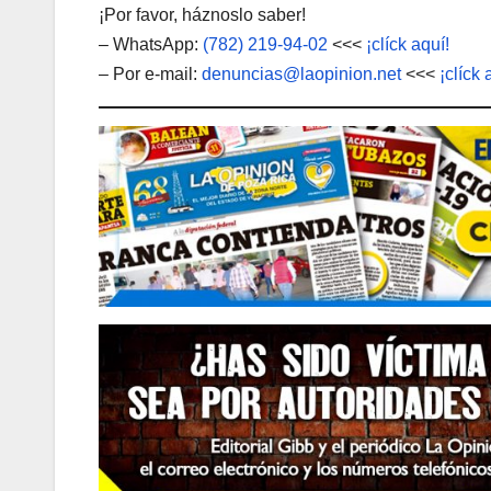
¡Por favor, háznoslo saber!
– WhatsApp:
(782) 219-94-02
<<<
¡clíck aquí!
– Por e-mail:
denuncias@laopinion.net
<<<
¡clíck 