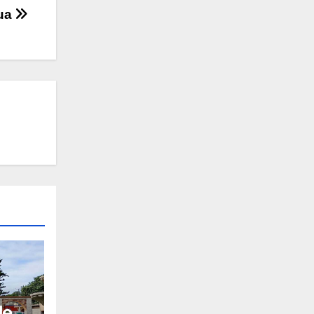
gua
de