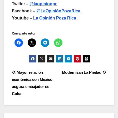
Twitter –
@laopinionpr
Facebook –
@LaOpiniónPozaRica
Youtube –
La Opinión Poza Rica
Comparte esto:
Navegación
Mayor relación
Modernizan La Piedad
económica con México,
de
augura embajador de
entradas
Cuba