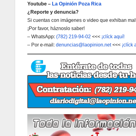
Youtube –
La Opinión Poza Rica
¿Reporte y denuncia?
Si cuentas con imágenes o video que exhiban malt
¡Por favor, háznoslo saber!
– WhatsApp:
(782) 219-94-02
<<<
¡clíck aquí!
– Por e-mail:
denuncias@laopinion.net
<<<
¡clíck 