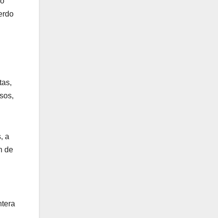
ho
erdo
tas,
sos,
, a
n de
ntera