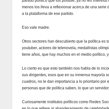
partido político que los postule, ya no les interesa
menos los lleva a reflexionar acerca de una serie 
a la plataforma de ese partido.
Eso vale madre.
Otros sectores han descubierto que la política es t
youtuber, actores de telenovela, medallistas olím
tiene años, que hay muchos en el medio político, 
Lo cierto es que esto también nos habla de lo incon
sus dirigentes, esos que en su inmensa mayoría sol
cuadros, no le dan importancia a lo prioritario por 
personas que de política saben, lo que un servido
Curiosamente institutos políticos como Redes Soci
en lo que refiere al abanderamiento de celebridad