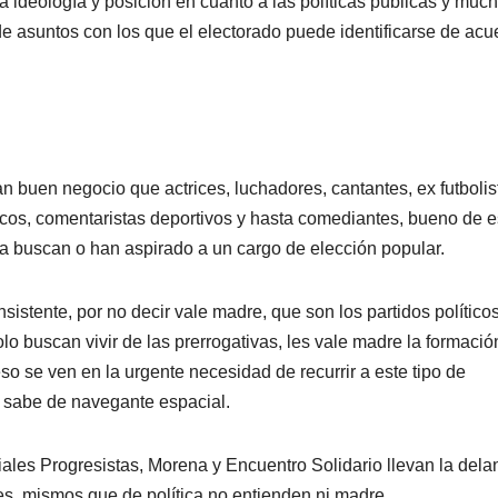
 la ideología y posición en cuanto a las políticas públicas y muc
de asuntos con los que el electorado puede identificarse de acu
an buen negocio que actrices, luchadores, cantantes, ex futbolis
picos, comentaristas deportivos y hasta comediantes, bueno de e
ya buscan o han aspirado a un cargo de elección popular.
sistente, por no decir vale madre, que son los partidos políticos
o buscan vivir de las prerrogativas, les vale madre la formació
eso se ven en la urgente necesidad de recurrir a este tipo de
r sabe de navegante espacial.
ales Progresistas, Morena y Encuentro Solidario llevan la dela
es, mismos que de política no entienden ni madre.