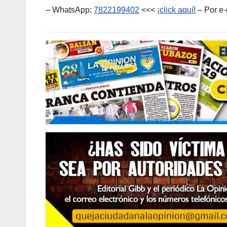
– WhatsApp:
7822199402
<<<
¡click aquí!
– Por e-