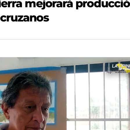
ierra mejorará producci
acruzanos