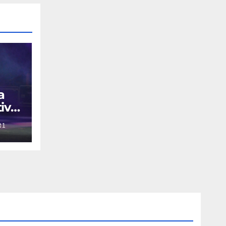
a
ivo
R1
Tour