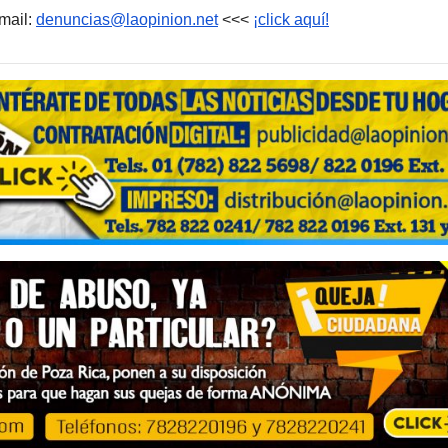
mail:
denuncias@laopinion.net
<<<
¡click aquí!