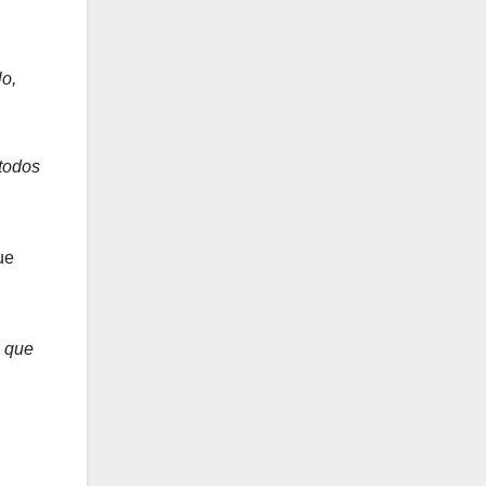
lo,
todos
ue
s que