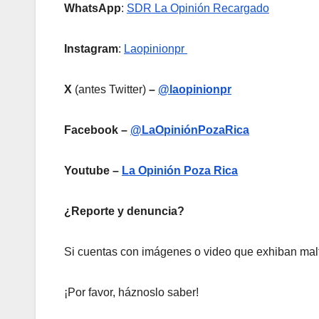
WhatsApp
:
SDR La Opinión Recargado
Instagram
:
Laopinionpr
X
(antes Twitter)
–
@laopinionpr
Facebook –
@LaOpiniónPozaRica
Youtube –
La Opinión Poza Rica
¿Reporte y denuncia?
Si cuentas con imágenes o video que exhiban malt
¡Por favor, háznoslo saber!