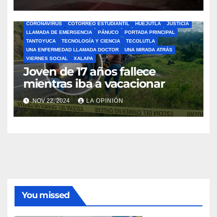
ÁLAMO
BARRA LIBRE
CAZONES
CERRO AZUL
CON-CIENCIA
CORONAVIRUS
COTORREO ESTUDIANTIL
HUEJUTLA
JUSTICIA
LLAMADA DE EMERGENCIA
PÁNUCO
PORTADA PRINCIPAL
TANTOYUCA
TECNOLOGÍA Y CIENCIA
TECOLUTLA
UNA ENFERMEDAD LLAMADA DOCTOR
UNA MIRADA ATRÁS
VIERNES SOCIAL
XALAPA
Joven de 17 años fallece
mientras iba a vacacionar
NOV 22, 2024
LA OPINIÓN
You missed