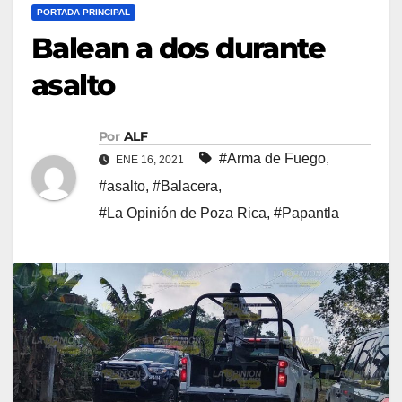
PORTADA PRINCIPAL
Balean a dos durante
asalto
Por
ALF
#Arma de Fuego
,
ENE 16, 2021
#asalto
,
#Balacera
,
#La Opinión de Poza Rica
,
#Papantla