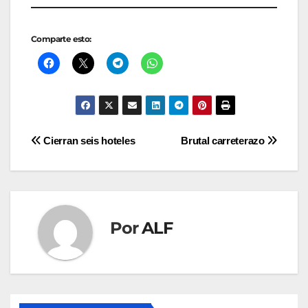
Comparte esto:
Navegación
Cierran seis hoteles
Brutal carreterazo
de
entradas
Por
ALF