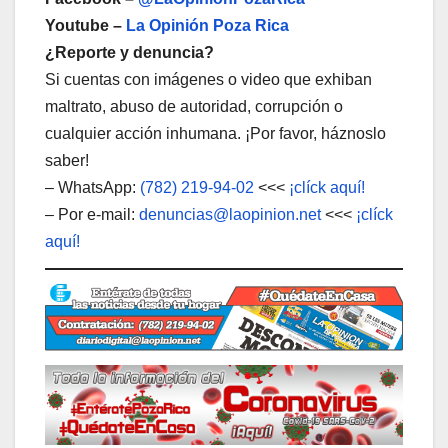
Youtube –
La Opinión Poza Rica
¿Reporte y denuncia?
Si cuentas con imágenes o video que exhiban
maltrato, abuso de autoridad, corrupción o
cualquier acción inhumana. ¡Por favor, háznoslo
saber!
– WhatsApp:
(782) 219-94-02
<<<
¡clíck aquí!
– Por e-mail:
denuncias@laopinion.net
<<<
¡clíck
aquí!