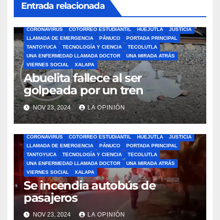
Entrada relacionada
ÁLAMO
BARRA LIBRE
CAZONES
CERRO AZUL
CON-CIENCIA
CORONAVIRUS
COTORREO ESTUDIANTIL
HUEJUTLA
JUSTICIA
LLAMADA DE EMERGENCIA
PÁNUCO
PORTADA PRINCIPAL
TANTOYUCA
TECNOLOGÍA Y CIENCIA
TECOLUTLA
UNA ENFERMEDAD LLAMADA DOCTOR
UNA MIRADA ATRÁS
VIERNES SOCIAL
XALAPA
Abuelita fallece al ser
golpeada por un tren
NOV 23, 2024
LA OPINIÓN
ÁLAMO
BARRA LIBRE
CAZONES
CERRO AZUL
CON-CIENCIA
CORONAVIRUS
COTORREO ESTUDIANTIL
HUEJUTLA
JUSTICIA
LLAMADA DE EMERGENCIA
PÁNUCO
PORTADA PRINCIPAL
TANTOYUCA
TECNOLOGÍA Y CIENCIA
TECOLUTLA
UNA ENFERMEDAD LLAMADA DOCTOR
UNA MIRADA ATRÁS
VIERNES SOCIAL
XALAPA
Se incendia autobús de
pasajeros
NOV 23, 2024
LA OPINIÓN