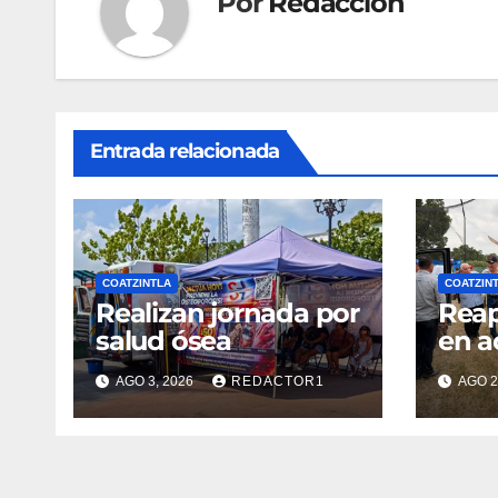
Por
Redacción
Entrada relacionada
COATZINTLA
COATZIN
Realizan jornada por
Reap
salud ósea
en a
AGO 3, 2026
REDACTOR1
AGO 2