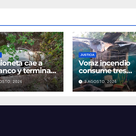
JUSTICIA
oneta cae a
Voraz incendio
anco y termina
consume tres
ro de una poza
cuartos de una
OSTO, 2026
3 AGOSTO, 2026
oatzintla;
vivienda en la
uctor sale con
colonia Manuel Á
es leves
Camacho