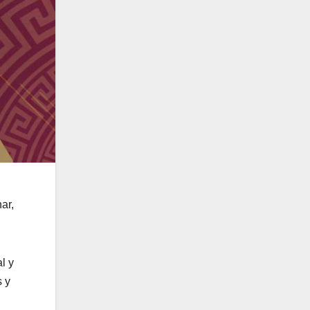
ar,
l y
s y