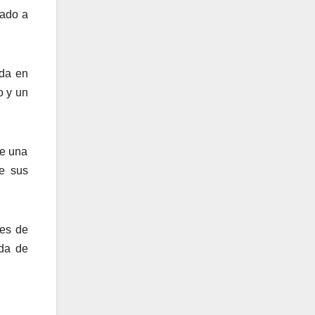
tado a
ada en
o y un
te una
e sus
des de
da de