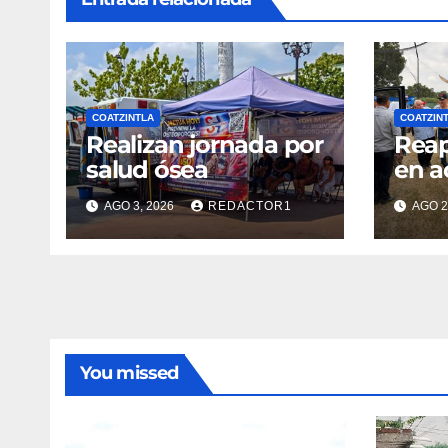
COATZINTLA
COATZIN
Realizan jornada por
Reap
salud ósea
en a
AGO 3, 2026
REDACTOR1
AGO 2
You missed