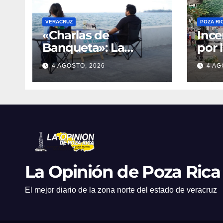
VERACRUZ
POZA RI
«Charlas de
Ince
Banqueta»: La
por 
iniciativa que lleva la
deja
4 AGOSTO, 2026
4 AG
escucha de la salud
dece
mental al bulevar de
Veracruz
La Opinión de Poza Rica
El mejor diario de la zona norte del estado de veracruz