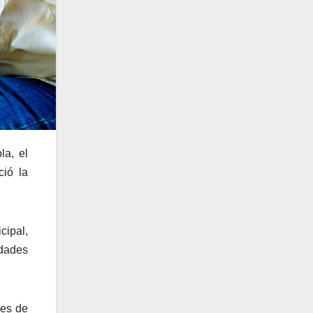
la, el
ció la
cipal,
idades
les de