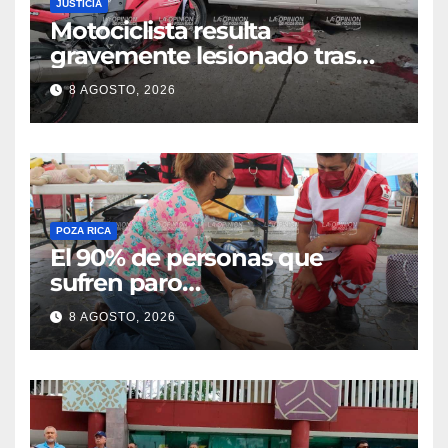
JUSTICIA
Motociclista resulta
gravemente lesionado tras
choque en la colonia Ricardo
8 AGOSTO, 2026
Flores Magón
POZA RICA
El 90% de personas que
sufren paro
cardiorrespiratorio mueren
8 AGOSTO, 2026