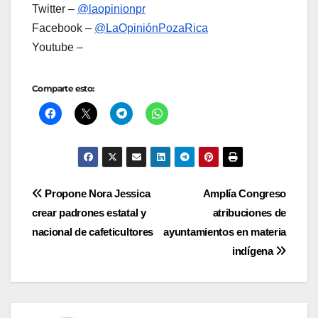
Twitter –
@laopinionpr
Facebook –
@LaOpiniónPozaRica
Youtube –
Comparte esto:
Navegación
Propone Nora Jessica
Amplía Congreso
crear padrones estatal y
atribuciones de
de
nacional de cafeticultores
ayuntamientos en materia
entradas
indígena