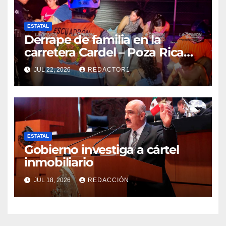
ESTATAL
Derrape de familia en la
carretera Cardel – Poza Rica
reaviva críticas por tardanza
JUL 22, 2026
REDACTOR1
de ambulancia municipal
ESTATAL
Gobierno investiga a cártel
inmobiliario
JUL 18, 2026
REDACCIÓN