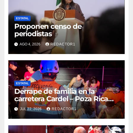
ESTATAL
Proponen censo de
periodistas
AGO 4, 2026
REDACTOR1
ESTATAL
Derrape de familia en la
carretera Cardel – Poza Rica
reaviva críticas por tardanza
JUL 22, 2026
REDACTOR1
de ambulancia municipal