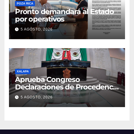
POZA RICA
Pronto demandará al Estado
por operativos
5 AGOSTO, 2026
XALAPA
Aprueba Congreso
Declaraciones de Procedencia
en contra de dos munícipes
5 AGOSTO, 2026