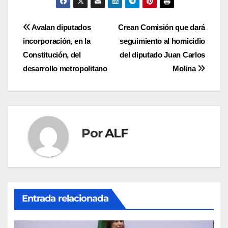
Navegación
Avalan diputados
Crean Comisión que dará
incorporación, en la
seguimiento al homicidio
de
Constitución, del
del diputado Juan Carlos
entradas
desarrollo metropolitano
Molina
Por
ALF
Entrada relacionada