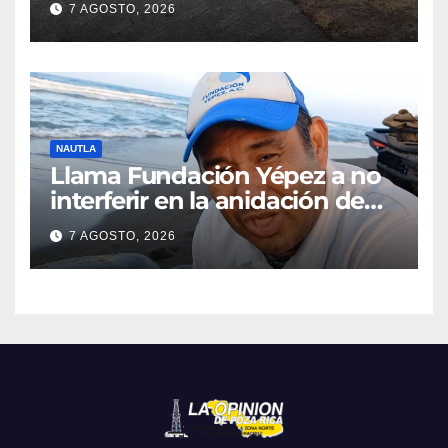
7 AGOSTO, 2026
NAUTLA
Llama Fundación Yépez a no
interferir en la anidación de
tortugas
7 AGOSTO, 2026