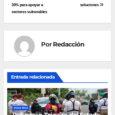
de
30% para apoyar a
soluciones
entradas
sectores vulnerables
Por
Redacción
Entrada relacionada
POZA RICA
Refuerzan Tránsito del Estado