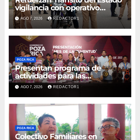
vigilancia con operativo
sorpresa
AGO 7, 2026
REDACTOR1
POZA RICA
Presentan programa de
actividades para las
juventudes
AGO 7, 2026
REDACTOR1
POZA RICA
Colectivo Familiares en