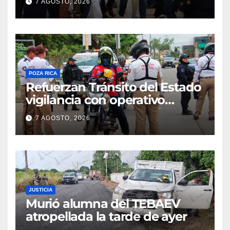
7 AGOSTO, 2026
POZA RICA
Refuerzan Tránsito del Estado
vigilancia con operativo
sorpresa
7 AGOSTO, 2026
JUSTICIA
Murió alumna del TEBAEV
atropellada la tarde de ayer