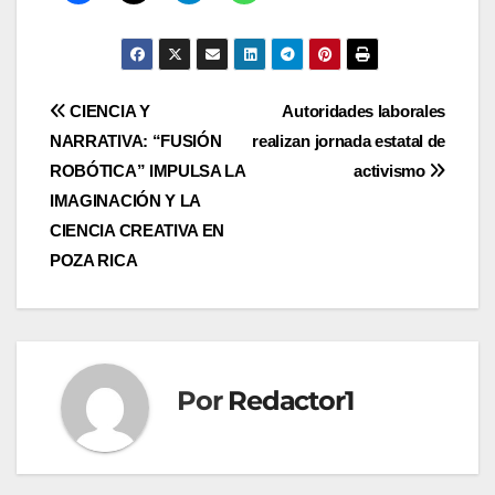
Navegación
CIENCIA Y
Autoridades laborales
NARRATIVA: “FUSIÓN
realizan jornada estatal de
de
ROBÓTICA” IMPULSA LA
activismo
entradas
IMAGINACIÓN Y LA
CIENCIA CREATIVA EN
POZA RICA
Por
Redactor1