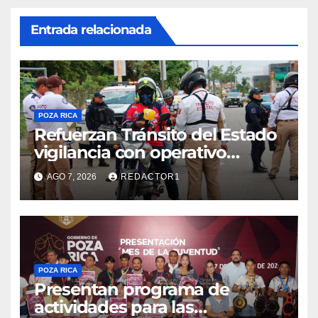
Entrada relacionada
POZA RICA
Refuerzan Tránsito del Estado
vigilancia con operativo
sorpresa
AGO 7, 2026
REDACTOR1
POZA RICA
Presentan programa de
actividades para las