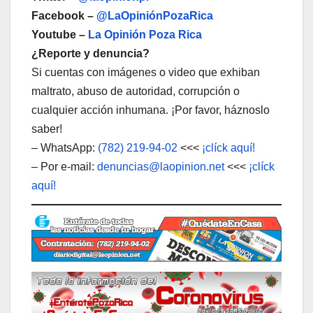
Facebook –
@LaOpiniónPozaRica
Youtube –
La Opinión Poza Rica
¿Reporte y denuncia?
Si cuentas con imágenes o video que exhiban
maltrato, abuso de autoridad, corrupción o
cualquier acción inhumana. ¡Por favor, háznoslo
saber!
– WhatsApp:
(782) 219-94-02
<<<
¡clíck aquí!
– Por e-mail:
denuncias@laopinion.net
<<<
¡clíck
aquí!