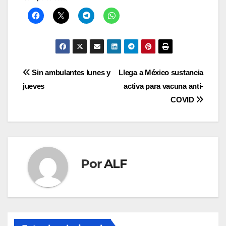
Navegación
Sin ambulantes lunes y
Llega a México sustancia
jueves
activa para vacuna anti-
de
COVID
entradas
Por
ALF