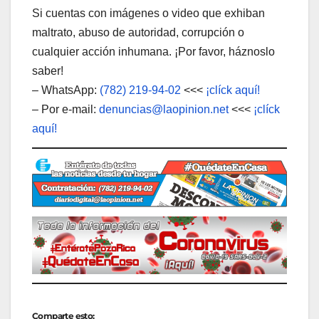
Si cuentas con imágenes o video que exhiban
maltrato, abuso de autoridad, corrupción o
cualquier acción inhumana. ¡Por favor, háznoslo
saber!
– WhatsApp:
(782) 219-94-02
<<<
¡clíck aquí!
– Por e-mail:
denuncias@laopinion.net
<<<
¡clíck
aquí!
Comparte esto: