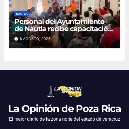
NAUTLA
Personal del Ayuntamiento
de Nautla recibe capacitación
en atención a emergencias
6 AGOSTO, 2026
La Opinión de Poza Rica
El mejor diario de la zona norte del estado de veracruz