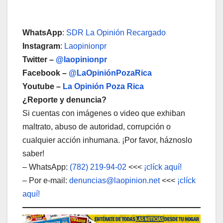
WhatsApp
:
SDR La Opinión Recargado
Instagram
:
Laopinionpr
Twitter –
@laopinionpr
Facebook –
@LaOpiniónPozaRica
Youtube –
La Opinión Poza Rica
¿Reporte y denuncia?
Si cuentas con imágenes o video que exhiban
maltrato, abuso de autoridad, corrupción o
cualquier acción inhumana. ¡Por favor, háznoslo
saber!
– WhatsApp:
(782) 219-94-02
<<<
¡clíck aquí!
– Por e-mail:
denuncias@laopinion.net
<<<
¡clíck
aquí!