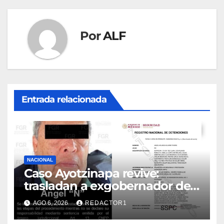
Por
ALF
Entrada relacionada
NACIONAL
Caso Ayotzinapa revive:
trasladan a exgobernador de
Guerrero a prisión federal
AGO 6, 2026
REDACTOR1