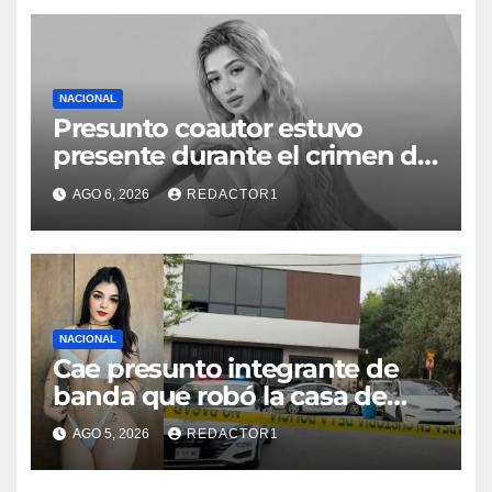
NACIONAL
Presunto coautor estuvo
presente durante el crimen de
Valeria Márquez: Fiscalía
AGO 6, 2026
REDACTOR1
NACIONAL
Cae presunto integrante de
banda que robó la casa de
Karely Ruiz
AGO 5, 2026
REDACTOR1