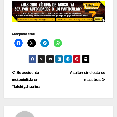
Comparte esto:
Navegación
Se accidenta
Asaltan sindicato de
motociclista en
maestros
de
Tlalchiyahualica
entradas