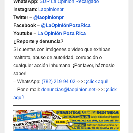
WhatsApp
:
SDR La Opinión Recargado
Instagram
:
Laopinionpr
Twitter –
@laopinionpr
Facebook –
@LaOpiniónPozaRica
Youtube –
La Opinión Poza Rica
¿Reporte y denuncia?
Si cuentas con imágenes o video que exhiban
maltrato, abuso de autoridad, corrupción o
cualquier acción inhumana. ¡Por favor, háznoslo
saber!
– WhatsApp:
(782) 219-94-02
<<<
¡clíck aquí!
– Por e-mail:
denuncias@laopinion.net
<<<
¡clíck
aquí!