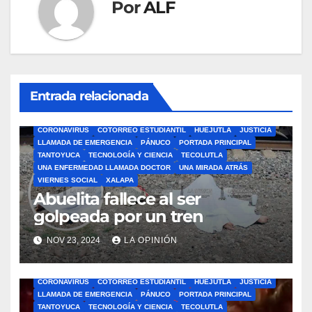
Por
ALF
Entrada relacionada
ÁLAMO
BARRA LIBRE
CAZONES
CERRO AZUL
CON-CIENCIA
CORONAVIRUS
COTORREO ESTUDIANTIL
HUEJUTLA
JUSTICIA
LLAMADA DE EMERGENCIA
PÁNUCO
PORTADA PRINCIPAL
TANTOYUCA
TECNOLOGÍA Y CIENCIA
TECOLUTLA
UNA ENFERMEDAD LLAMADA DOCTOR
UNA MIRADA ATRÁS
VIERNES SOCIAL
XALAPA
Abuelita fallece al ser
golpeada por un tren
NOV 23, 2024
LA OPINIÓN
ÁLAMO
BARRA LIBRE
CAZONES
CERRO AZUL
CON-CIENCIA
CORONAVIRUS
COTORREO ESTUDIANTIL
HUEJUTLA
JUSTICIA
LLAMADA DE EMERGENCIA
PÁNUCO
PORTADA PRINCIPAL
TANTOYUCA
TECNOLOGÍA Y CIENCIA
TECOLUTLA