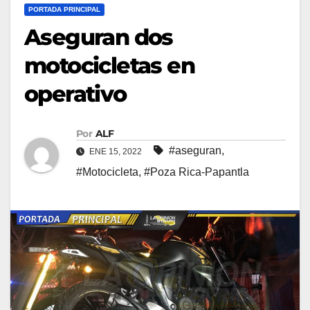
PORTADA PRINCIPAL
Aseguran dos
motocicletas en
operativo
Por
ALF
#aseguran
,
ENE 15, 2022
#Motocicleta
,
#Poza Rica-Papantla