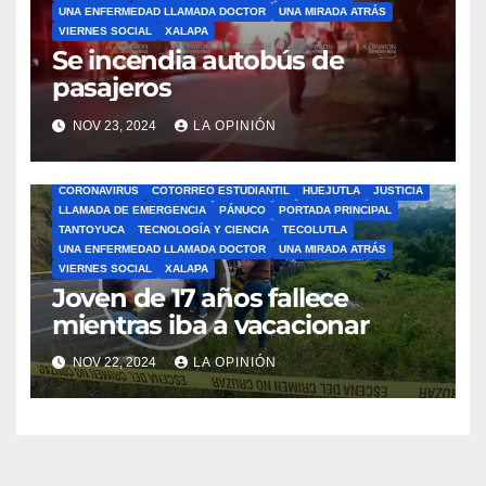
UNA ENFERMEDAD LLAMADA DOCTOR
UNA MIRADA ATRÁS
VIERNES SOCIAL
XALAPA
Se incendia autobús de
pasajeros
NOV 23, 2024
LA OPINIÓN
ÁLAMO
BARRA LIBRE
CAZONES
CERRO AZUL
CON-CIENCIA
CORONAVIRUS
COTORREO ESTUDIANTIL
HUEJUTLA
JUSTICIA
LLAMADA DE EMERGENCIA
PÁNUCO
PORTADA PRINCIPAL
TANTOYUCA
TECNOLOGÍA Y CIENCIA
TECOLUTLA
UNA ENFERMEDAD LLAMADA DOCTOR
UNA MIRADA ATRÁS
VIERNES SOCIAL
XALAPA
Joven de 17 años fallece
mientras iba a vacacionar
NOV 22, 2024
LA OPINIÓN