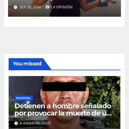
SEP 20, 2024
LA OPINIÓN
You missed
NACIONAL
Detienen a hombre señalado
por provocar la muerte de un
adulto mayor
8 AGOSTO, 2026