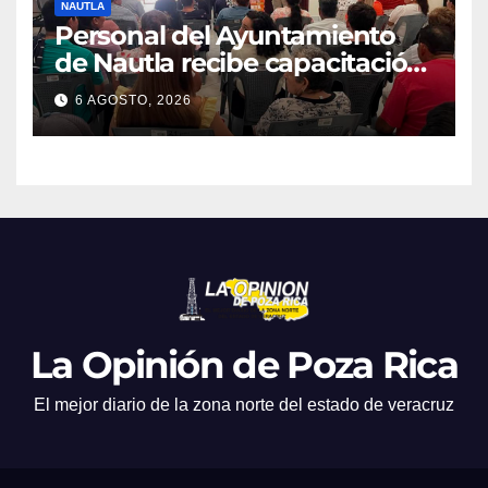
NAUTLA
Personal del Ayuntamiento
de Nautla recibe capacitación
en atención a emergencias
6 AGOSTO, 2026
La Opinión de Poza Rica
El mejor diario de la zona norte del estado de veracruz