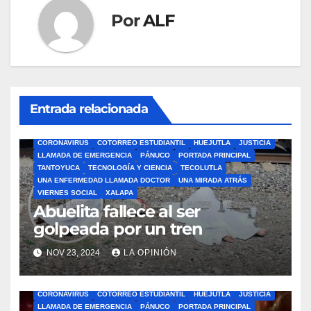
Por
ALF
Entrada relacionada
ÁLAMO
BARRA LIBRE
CAZONES
CERRO AZUL
CON-CIENCIA
CORONAVIRUS
COTORREO ESTUDIANTIL
HUEJUTLA
JUSTICIA
LLAMADA DE EMERGENCIA
PÁNUCO
PORTADA PRINCIPAL
TANTOYUCA
TECNOLOGÍA Y CIENCIA
TECOLUTLA
UNA ENFERMEDAD LLAMADA DOCTOR
UNA MIRADA ATRÁS
VIERNES SOCIAL
XALAPA
Abuelita fallece al ser
golpeada por un tren
NOV 23, 2024
LA OPINIÓN
ÁLAMO
BARRA LIBRE
CAZONES
CERRO AZUL
CON-CIENCIA
CORONAVIRUS
COTORREO ESTUDIANTIL
HUEJUTLA
JUSTICIA
LLAMADA DE EMERGENCIA
PÁNUCO
PORTADA PRINCIPAL