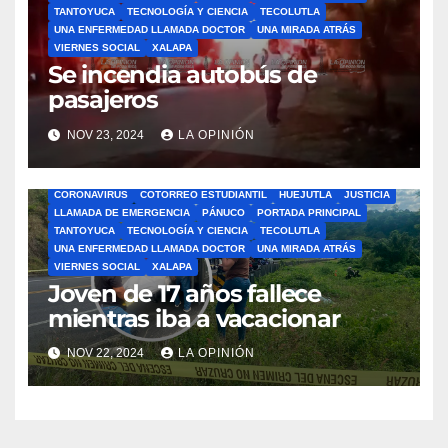
TANTOYUCA
TECNOLOGÍA Y CIENCIA
TECOLUTLA
UNA ENFERMEDAD LLAMADA DOCTOR
UNA MIRADA ATRÁS
VIERNES SOCIAL
XALAPA
Se incendia autobús de
pasajeros
NOV 23, 2024
LA OPINIÓN
ÁLAMO
BARRA LIBRE
CAZONES
CERRO AZUL
CON-CIENCIA
CORONAVIRUS
COTORREO ESTUDIANTIL
HUEJUTLA
JUSTICIA
LLAMADA DE EMERGENCIA
PÁNUCO
PORTADA PRINCIPAL
TANTOYUCA
TECNOLOGÍA Y CIENCIA
TECOLUTLA
UNA ENFERMEDAD LLAMADA DOCTOR
UNA MIRADA ATRÁS
VIERNES SOCIAL
XALAPA
Joven de 17 años fallece
mientras iba a vacacionar
NOV 22, 2024
LA OPINIÓN