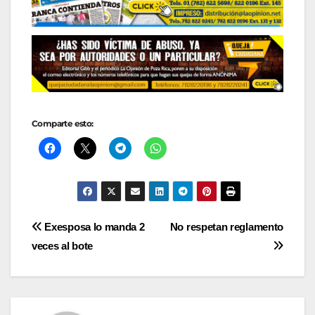
Comparte esto:
Navegación
Exesposa lo manda 2
No respetan reglamento
veces al bote
de
entradas