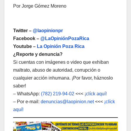
Por Jorge Gómez Moreno
Twitter –
@laopinionpr
Facebook –
@LaOpiniónPozaRica
Youtube –
La Opinión Poza Rica
¿Reporte y denuncia?
Si cuentas con imágenes o video que exhiban
maltrato, abuso de autoridad, corrupción o
cualquier acción inhumana. ¡Por favor, háznoslo
saber!
– WhatsApp:
(782) 219-94-02
<<<
¡clíck aquí!
– Por e-mail:
denuncias@laopinion.net
<<<
¡clíck
aquí!