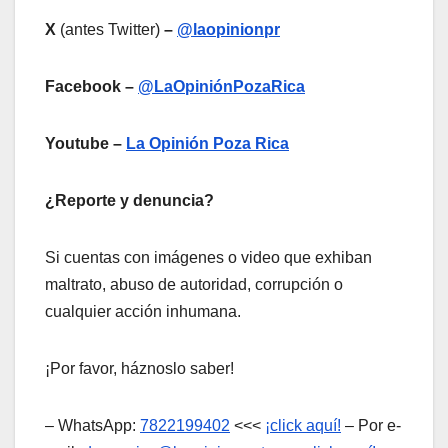
X
(antes Twitter)
–
@laopinionpr
Facebook –
@LaOpiniónPozaRica
Youtube –
La Opinión Poza Rica
¿Reporte y denuncia?
Si cuentas con imágenes o video que exhiban
maltrato, abuso de autoridad, corrupción o
cualquier acción inhumana.
¡Por favor, háznoslo saber!
– WhatsApp:
7822199402
<<<
¡click aquí!
– Por e-