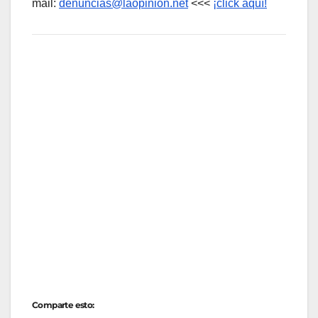
mail:
denuncias@laopinion.net
<<<
¡click aquí!
Comparte esto: