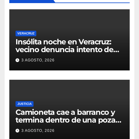
VERACRUZ
Insólita noche en Veracruz:
vecino denuncia intento de
cateo tras viralizar video
3 AGOSTO, 2026
captado por cámaras de
seguridad
JUSTICIA
Camioneta cae a barranco y
termina dentro de una poza
en Coatzintla; conductor sale
3 AGOSTO, 2026
con golpes leves