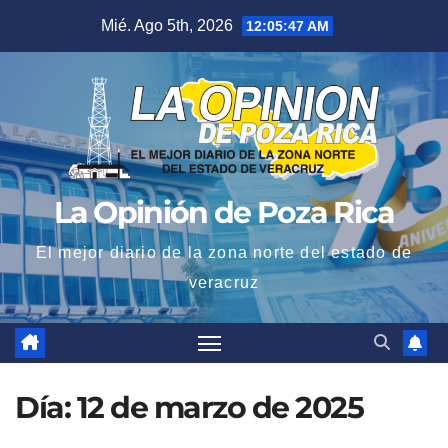
Saltar
Mié. Ago 5th, 2026
12:05:48 AM
al
contenido
La Opinión de Poza Rica
El mejor diario de la zona norte del estado de
veracruz
Día:
12 de marzo de 2025