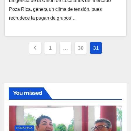
dirigencia de la Unión de Locatarios del mercado
Poza Rica, genera un clima de tensión, pues
recrudece la pugan de grupos…
Paginación
1
…
30
31
de
entradas
You missed
POZA RICA