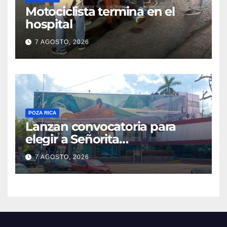
Motociclista termina en el
hospital
7 AGOSTO, 2026
POZA RICA
Lanzan convocatoria para
elegir a Señorita
Independencia, Patria y
7 AGOSTO, 2026
Libertad 2026