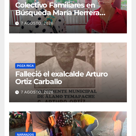
Colectivo Familiares en
Búsqueda María Herrera
convoca a marcha
7 AGOSTO, 2026
POZA RICA
Falleció el exalcalde Arturo
Ortiz Carballo
7 AGOSTO, 2026
NARANJOS