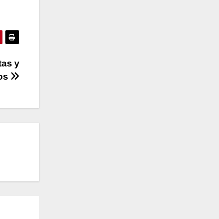
tas y
nos