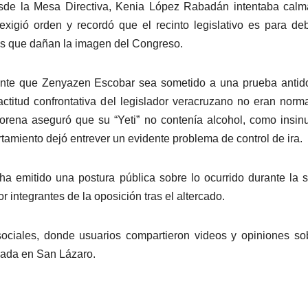
desde la Mesa Directiva, Kenia López Rabadán intentaba calm
igió orden y recordó que el recinto legislativo es para deb
as que dañan la imagen del Congreso.
ente que Zenyazen Escobar sea sometido a una prueba antid
ctitud confrontativa del legislador veracruzano no eran norm
Morena aseguró que su “Yeti” no contenía alcohol, como insi
tamiento dejó entrever un evidente problema de control de ira.
ha emitido una postura pública sobre lo ocurrido durante la 
or integrantes de la oposición tras el altercado.
ociales, donde usuarios compartieron videos y opiniones so
rnada en San Lázaro.