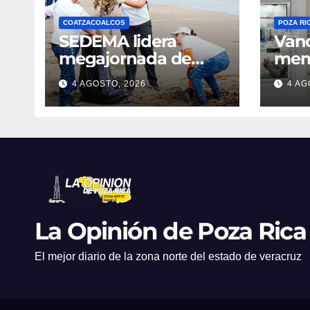
COATZACOALCOS
POZA RI
SEDEMA lidera
Vand
megajornada de
mem
limpieza en
per
4 AGOSTO, 2026
4 AG
Coatzacoalcos;
desa
retiran 1.8 toneladas
el b
de residuos previa al
Cort
Festival del Mar 2026
La Opinión de Poza Rica
El mejor diario de la zona norte del estado de veracruz