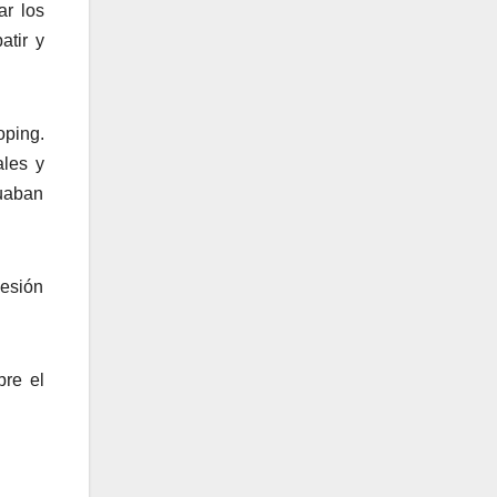
ar los
atir y
oping.
ales y
nuaban
sesión
bre el