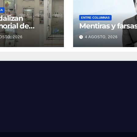
CA
alizan
ENTRE COLUMNAS
orial de
Mentiras y farsa
sonas
OSTO, 2026
4 AGOSTO, 2026
parecidas sobre
ulevar Ruiz
ines