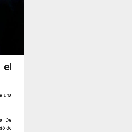
 el
te una
la. De
bió de