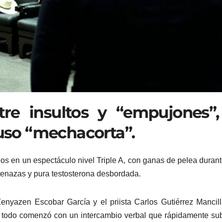
tre insultos y “empujones”,
puso “mechacorta”.
s en un espectáculo nivel Triple A, con ganas de pelea duran
menazas y pura testosterona desbordada.
Zenyazen Escobar García y el priista Carlos Gutiérrez Mancil
, todo comenzó con un intercambio verbal que rápidamente su