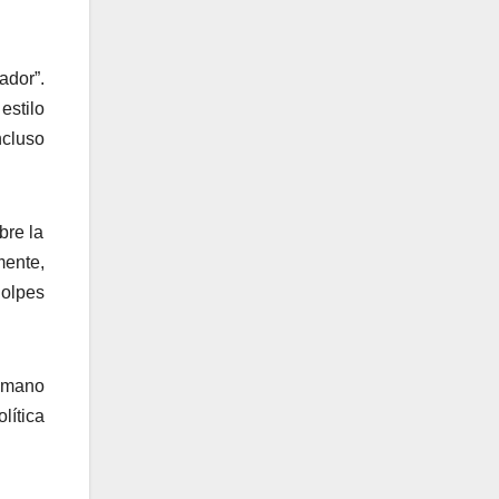
ador”.
estilo
ncluso
bre la
ente,
golpes
humano
lítica