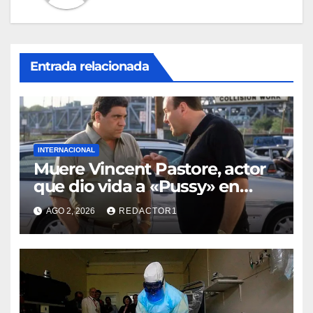
Entrada relacionada
INTERNACIONAL
Muere Vincent Pastore, actor
que dio vida a «Pussy» en
«Los Soprano»
AGO 2, 2026
REDACTOR1