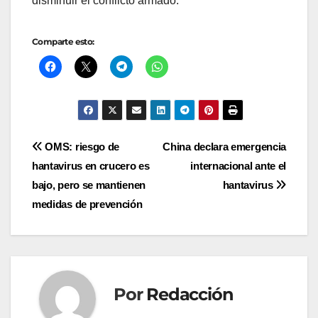
disminuir el conflicto armado.
Comparte esto:
Navegación
OMS: riesgo de
China declara emergencia
hantavirus en crucero es
internacional ante el
de
bajo, pero se mantienen
hantavirus
entradas
medidas de prevención
Por
Redacción