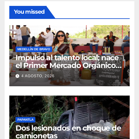
You missed
MEDELLÍN DE BRAVO
Impulso al talento local; nace
el Primer Mercado Orgánico
en Medellín
4 AGOSTO, 2026
PAPANTLA
Dos lesionados en choque de
camionetas