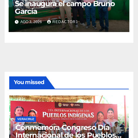
Se inaugura el campo Bruno
García
AGO 3, 2026
REDACTOR1
You missed
VERACRUZ
Conmemora Congreso Día
Internacional de los Pueblos