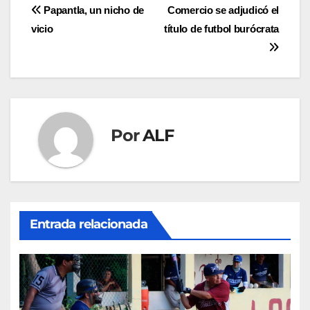
Navegación
Papantla, un nicho de
Comercio se adjudicó el
vicio
título de futbol burócrata
de
entradas
Por
ALF
Entrada relacionada