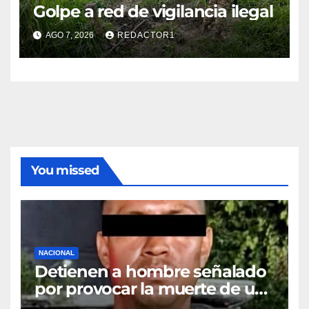
Golpe a red de vigilancia ilegal
AGO 7, 2026
REDACTOR1
You missed
NACIONAL
Detienen a hombre señalado
por provocar la muerte de un
adulto mayor