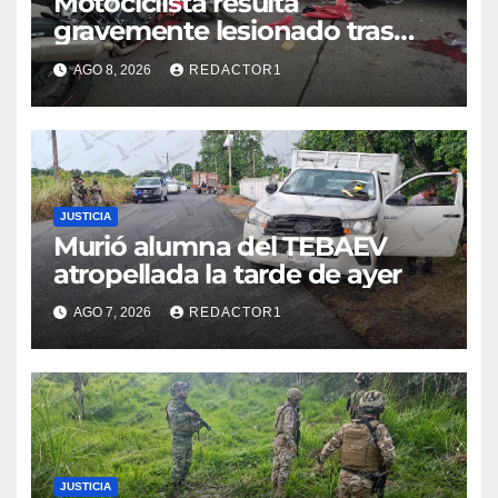
Motociclista resulta
gravemente lesionado tras
choque en la colonia Ricardo
AGO 8, 2026
REDACTOR1
Flores Magón
JUSTICIA
Murió alumna del TEBAEV
atropellada la tarde de ayer
AGO 7, 2026
REDACTOR1
JUSTICIA