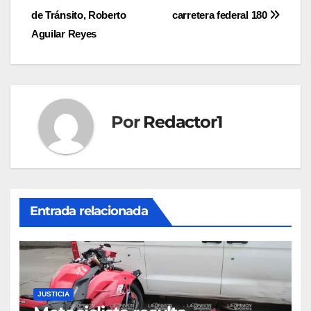
Navegación
de Tránsito, Roberto
carretera federal 180
de
Aguilar Reyes
entradas
Por
Redactor1
Entrada relacionada
JUSTICIA