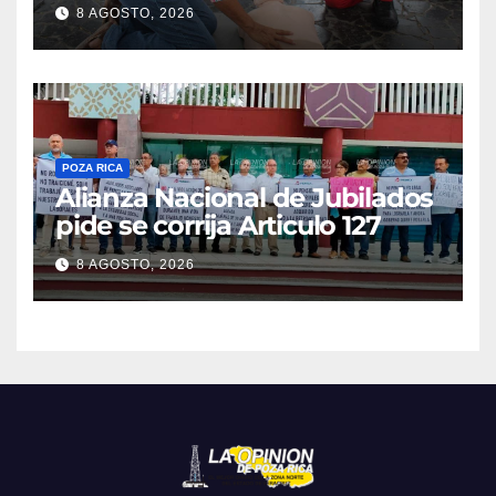
cardiorrespiratorio mueren
8 AGOSTO, 2026
POZA RICA
Alianza Nacional de Jubilados
pide se corrija Articulo 127
8 AGOSTO, 2026