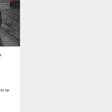
a
 no se