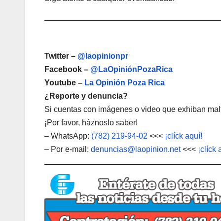
Twitter –
@laopinionpr
Facebook –
@LaOpiniónPozaRica
Youtube –
La Opinión Poza Rica
¿Reporte y denuncia?
Si cuentas con imágenes o video que exhiban malt
¡Por favor, háznoslo saber!
– WhatsApp:
(782) 219-94-02
<<<
¡clíck aquí!
– Por e-mail:
denuncias@laopinion.net
<<<
¡clíck 