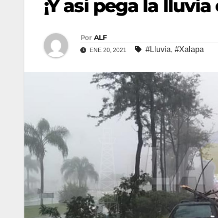
¡Y así pega la lluvia
Por
ALF
#Lluvia
,
#Xalapa
ENE 20, 2021