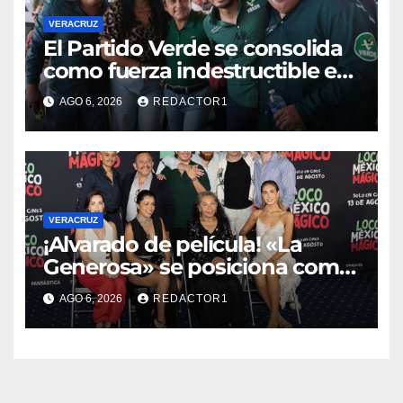
VERACRUZ
​El Partido Verde se consolida
como fuerza indestructible en
la zona norte de Veracruz
AGO 6, 2026
REDACTOR1
VERACRUZ
¡Alvarado de película! «La
Generosa» se posiciona como
escenario ideal para
AGO 6, 2026
REDACTOR1
producciones de cine y
televisión