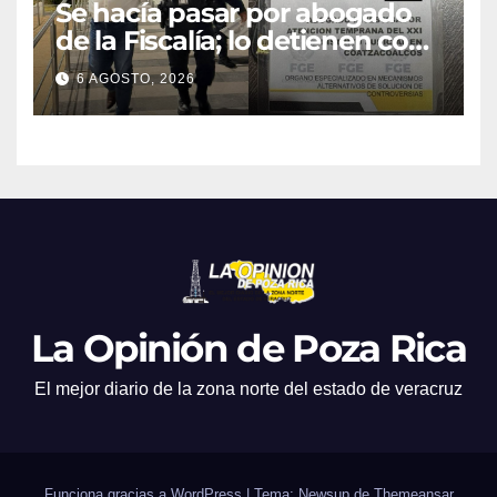
Se hacía pasar por abogado
de la Fiscalía; lo detienen con
camioneta robada en
6 AGOSTO, 2026
Minatitlán
La Opinión de Poza Rica
El mejor diario de la zona norte del estado de veracruz
Funciona gracias a WordPress
|
Tema: Newsup de
Themeansar