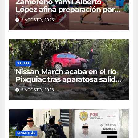
Zamoreño Yamil Alberto
López afina preparación para
participar en el Mundial
6 AGOSTO, 2026
Máster de Atletismo en Corea
del Sur
XALAPA
Nissan March acaba en el río
Pixquiac tras aparatosa salida
de camino en la carretera
6 AGOSTO, 2026
Briones
MINATITLÁN