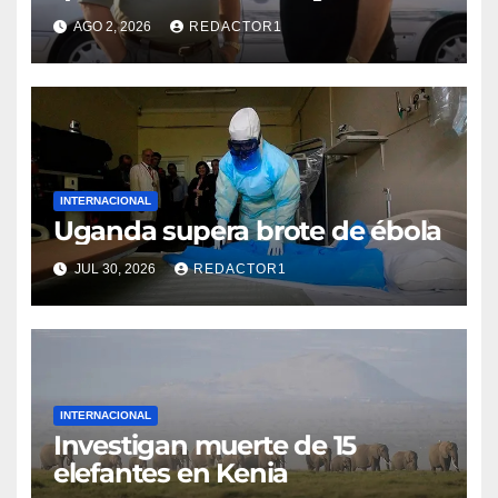
«Los Soprano»
AGO 2, 2026
REDACTOR1
INTERNACIONAL
Uganda supera brote de ébola
JUL 30, 2026
REDACTOR1
INTERNACIONAL
Investigan muerte de 15
elefantes en Kenia