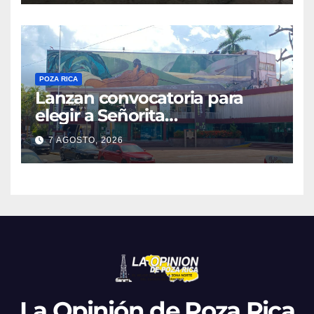
POZA RICA
Lanzan convocatoria para
elegir a Señorita
Independencia, Patria y
7 AGOSTO, 2026
Libertad 2026
La Opinión de Poza Rica