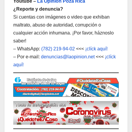
Youtube –
La Opinión Poza Rica
¿Reporte y denuncia?
Si cuentas con imágenes o video que exhiban
maltrato, abuso de autoridad, corrupción o
cualquier acción inhumana. ¡Por favor, háznoslo
saber!
– WhatsApp:
(782) 219-94-02
<<<
¡clíck aquí!
– Por e-mail:
denuncias@laopinion.net
<<<
¡clíck
aquí!