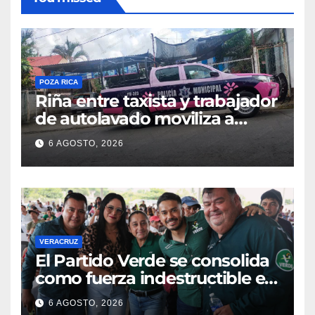
POZA RICA
Riña entre taxista y trabajador
de autolavado moviliza a
policías en Poza Rica
6 AGOSTO, 2026
VERACRUZ
​El Partido Verde se consolida
como fuerza indestructible en
la zona norte de Veracruz
6 AGOSTO, 2026