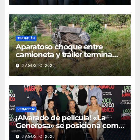
TIHUATLÁN
Aparatoso choque entre
camioneta y tráiler termina
con ambas unidades fuera de
6 AGOSTO, 2026
la carretera en Tihuatlán
VERACRUZ
¡Alvarado de película! «La
Generosa» se posiciona como
escenario ideal para
6 AGOSTO, 2026