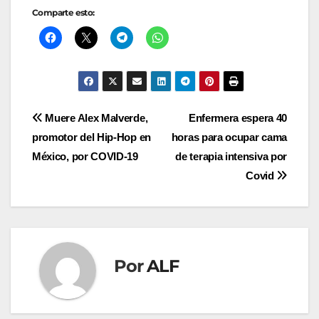
Comparte esto:
Navegación
Muere Alex Malverde,
Enfermera espera 40
promotor del Hip-Hop en
horas para ocupar cama
de
México, por COVID-19
de terapia intensiva por
entradas
Covid
Por
ALF